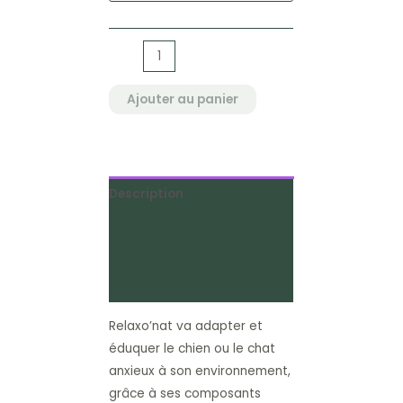
quantité
de
Relaxo'nat
Ajouter au panier
Description
Informations
complémentaires
Avis (1)
Relaxo’nat va adapter et
éduquer le chien ou le chat
anxieux à son environnement,
grâce à ses composants