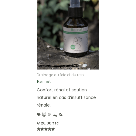
Drainage du foie et du rein
Rei’nat
Confort rénal et soutien
naturel en cas d’insuffisance
rénale.
🐕 🐱 🐰 🐀 🦜
€
26,00
TTC
Note