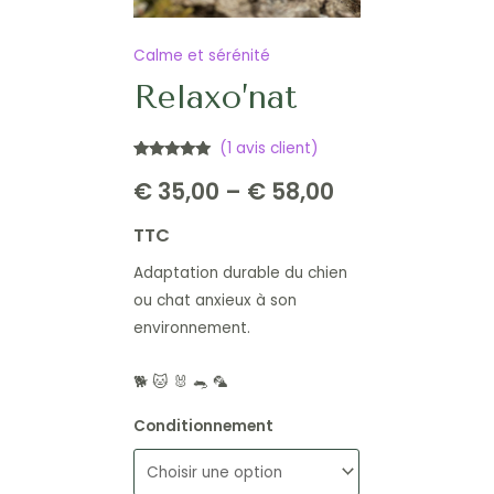
Calme et sérénité
Relaxo’nat
(
1
avis client)
Noté
1
5.00
€
35,00
–
€
58,00
sur 5
basé sur
notation
client
TTC
Adaptation durable du chien
ou chat anxieux à son
environnement.
🐕 🐱 🐰 🐀 🦜
Conditionnement