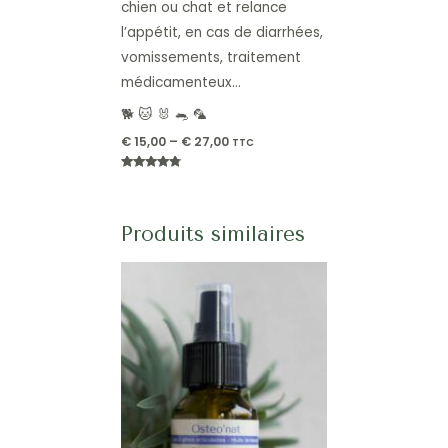
chien ou chat et relance
l’appétit, en cas de diarrhées,
vomissements, traitement
médicamenteux…
🐕 🐱 🐰 🐀 🦜
€
15,00
–
€
27,00
TTC
Note
4.60
sur 5
Produits similaires