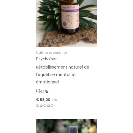
Calme et sérénité
Psycho’nat
Rétablissement naturel de
l’équilibre mental et
émotionnel
🐱🐶🦜
€
58,00
TTC
Note
0
sur
5