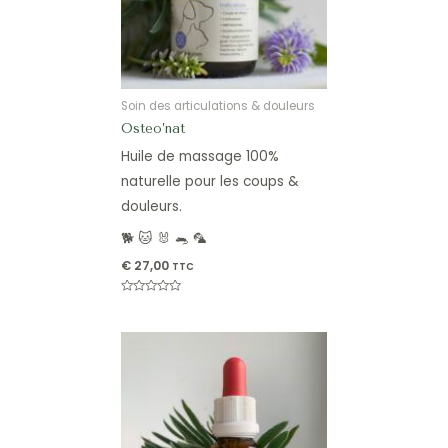
Soin des articulations & douleurs
Osteo’nat
Huile de massage 100%
naturelle pour les coups &
douleurs.
🐕 🐱 🐰 🐀 🦜
€
27,00
TTC
Note
0
sur
5