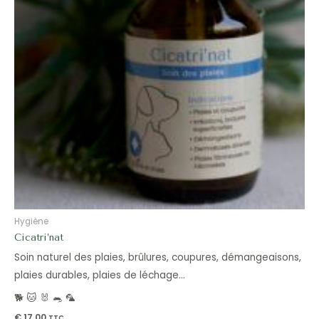
Hygiène
Cicatri’nat
Soin naturel des plaies, brûlures, coupures, démangeaisons,
plaies durables, plaies de léchage…
🐕 🐱 🐰 🐀 🦜
€
17,00
TTC