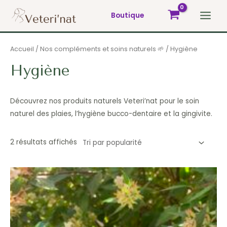
Aller
Boutique
au
Main
contenu
Men
Accueil
/
Nos compléments et soins naturels 🌱
/ Hygiène
Hygiène
Découvrez nos produits naturels Veteri’nat pour le soin
naturel des plaies, l’hygiène bucco-dentaire et la gingivite.
Trié
2 résultats affichés
par
popularité