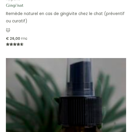
Gingi’nat
Remède naturel en cas de gingivite chez le chat (préventif
ou curatif)
🐱
€
26,00
TTC
Note
4.39
sur 5