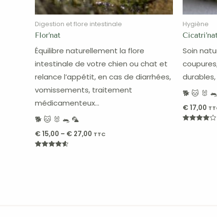
Digestion et flore intestinale
Hygiène
Flor’nat
Cicatri’na
Équilibre naturellement la flore
Soin natur
intestinale de votre chien ou chat et
coupures
relance l’appétit, en cas de diarrhées,
durables,
vomissements, traitement
🐕 🐱 🐰 
médicamenteux…
€
17,00
TT
🐕 🐱 🐰 🐀 🦜
Note
€
15,00
–
€
27,00
4.00
TTC
sur 5
Note
4.60
sur 5