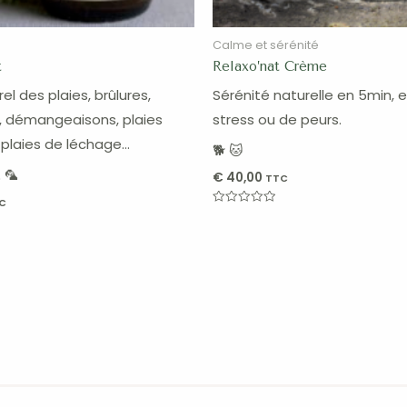
Calme et sérénité
t
Relaxo’nat Crème
el des plaies, brûlures,
Sérénité naturelle en 5min, 
, démangeaisons, plaies
stress ou de peurs.
 plaies de léchage…
🐕 🐱
 🦜
€
40,00
TTC
C
Note
0
sur
5