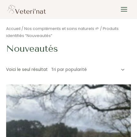
Aller
au
Main
contenu
Menu
Accueil
/
Nos compléments et soins naturels 🌱
/ Produits
identifiés “Nouveautés”
Nouveautés
Voici le seul résultat