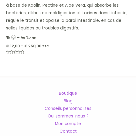
à base de Kaolin, Pectine et Aloe Vera,
qui absorbe les
bactéries, débris de maldigestion et toxines dans l’intestin,
régule le transit et apaise la paroi intestinale, en cas de
selles liquides ou troubles digestifs.
🐕 🐱 – 🐄 🐑 🐖
€
12,00
–
€
250,00
TTC
Note
0
sur
5
Boutique
Blog
Conseils personnalisés
Qui sommes-nous ?
Mon compte
Contact