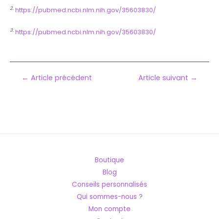
2.
https://pubmed.ncbi.nlm.nih.gov/35603830/
3.
https://pubmed.ncbi.nlm.nih.gov/35603830/
Navigation
←
Article précédent
Article suivant
→
de
l’article
Boutique
Blog
Conseils personnalisés
Qui sommes-nous ?
Mon compte