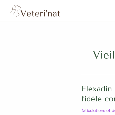
Aller
au
contenu
Viei
Flexadin 
fidèle c
Articulations et 