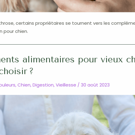
rthrose, certains propriétaires se tournent vers les complém
n pour chien.
nts alimentaires pour vieux ch
choisir ?
douleurs
,
Chien
,
Digestion
,
Vieillesse
/
30 août 2023