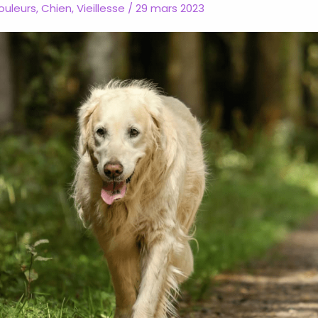
douleurs
,
Chien
,
Vieillesse
/
29 mars 2023