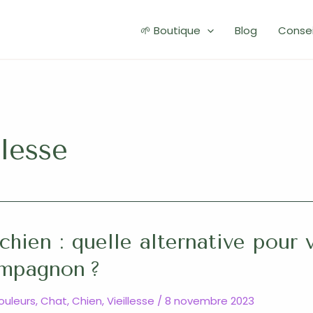
🌱 Boutique
Blog
Consei
llesse
chien : quelle alternative pour 
ompagnon ?
douleurs
,
Chat
,
Chien
,
Vieillesse
/
8 novembre 2023