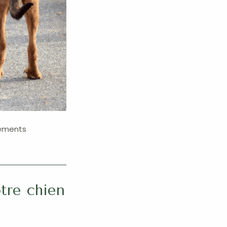
léments
otre chien