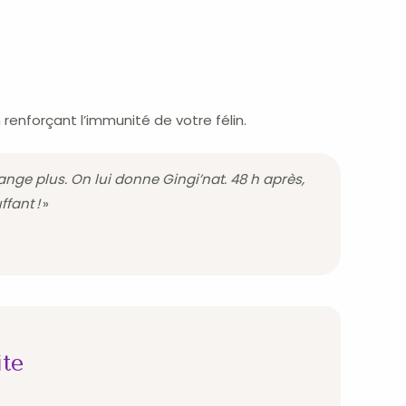
n renforçant l’immunité de votre félin.
nge plus. On lui donne Gingi’nat. 48 h après,
fant !
»
ite