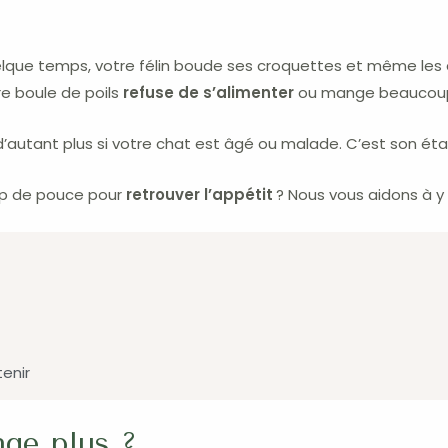
que temps, votre félin boude ses croquettes et même les al
tre boule de poils
refuse de s’alimenter
ou mange beaucoup 
autant plus si votre chat est âgé ou malade. C’est son état
oup de pouce pour
retrouver l’appétit
? Nous vous aidons à y vo
tenir
ge plus ?