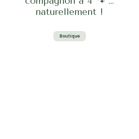
compagnon à 4 🐾 …
naturellement !
Boutique